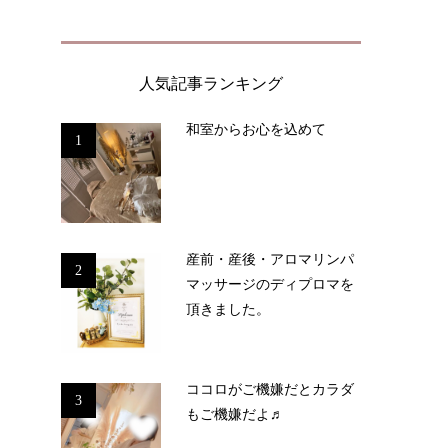
人気記事ランキング
和室からお心を込めて
1
産前・産後・アロマリンパ
2
マッサージのディプロマを
頂きました。
ココロがご機嫌だとカラダ
3
もご機嫌だよ♬