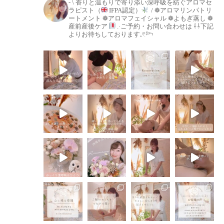
-
\ 香りと温もりで寄り添い深呼吸を紡ぐアロマセ
ラピスト（
IFPA認定）
/
❁アロマリンパトリ
ートメント
❁アロマフェイシャル
❁よもぎ蒸し
❁
産前産後ケア
.·ご予約・お問い合わせは
⇩⇩下記
よりお待ちしております𓈒𓏲𓆸