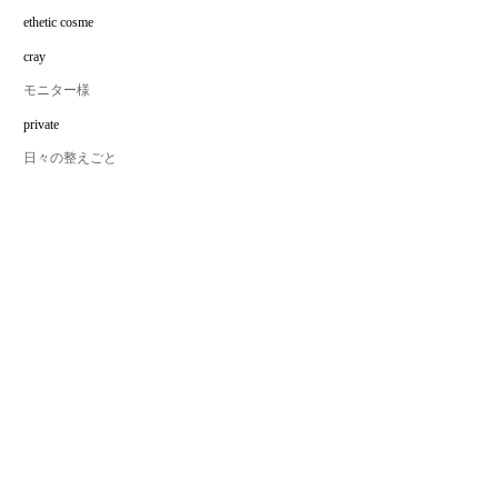
ethetic cosme
cray
モニター様
private
日々の整えごと