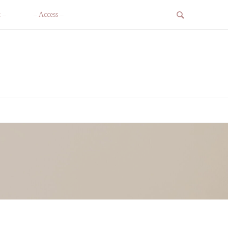
t –
– Access –