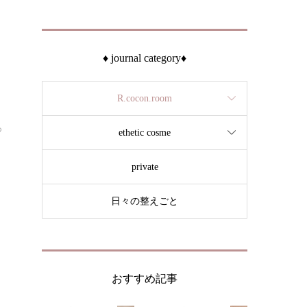
♦︎ journal category♦︎
R.cocon.room
っ
ethetic cosme
private
日々の整えごと
おすすめ記事