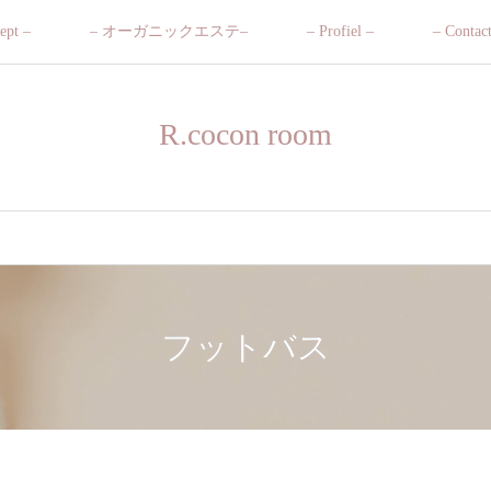
ept –
– オーガニックエステ–
– Profiel –
– Contac
R.cocon room
フットバス