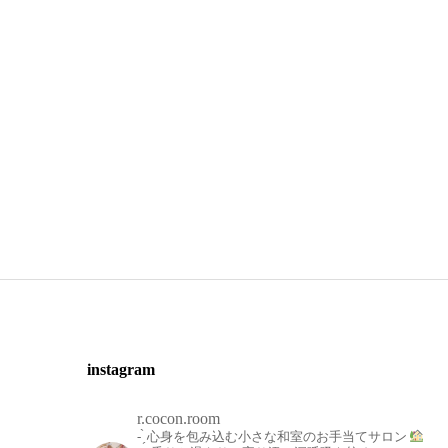
instagram
r.cocon.room
- ̗̀ 心身を包み込む小さな和室のお手当てサロン