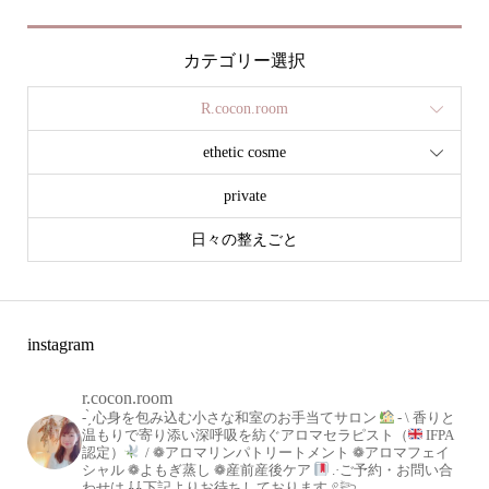
カテゴリー選択
R.cocon.room
ethetic cosme
private
日々の整えごと
instagram
r.cocon.room
- ̗̀ 心身を包み込む小さな和室のお手当てサロン
-
\ 香りと
温もりで寄り添い深呼吸を紡ぐアロマセラピスト（
IFPA
認定）
/
❁アロマリンパトリートメント
❁アロマフェイ
シャル
❁よもぎ蒸し
❁産前産後ケア
.·ご予約・お問い合
わせは
⇩⇩下記よりお待ちしております𓈒𓏲𓆸