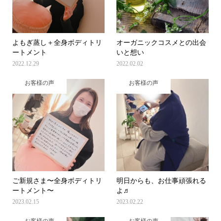
よもぎ蒸し＋全身ボディトリ
オーガニックコスメとの出会
ートメント
いと想い
2022.12.29
2022.02.02
お客様の声
お客様の声
ご新規さま〜全身ボディトリ
明日からも、お仕事頑張れる
ートメント〜
よ♬
2023.02.15
2023.02.22