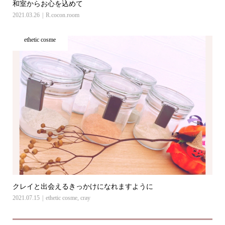
和室からお心を込めて
2021.03.26
R.cocon.room
ethetic cosme
クレイと出会えるきっかけになれますように
2021.07.15
ethetic cosme
,
cray