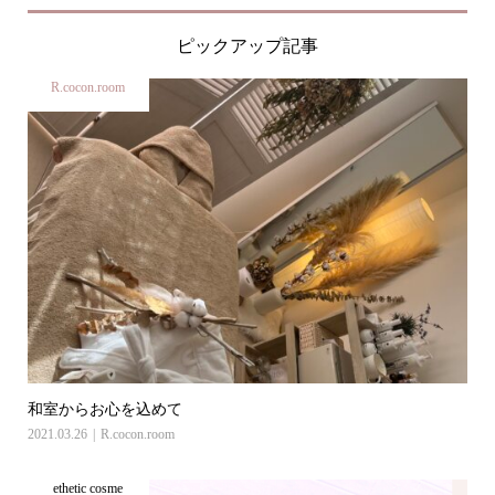
ピックアップ記事
R.cocon.room
和室からお心を込めて
2021.03.26
R.cocon.room
ethetic cosme