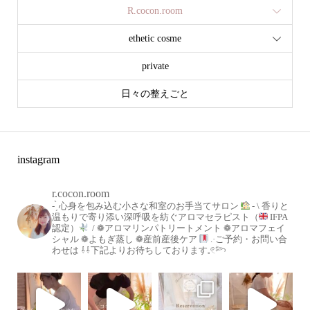
R.cocon.room
ethetic cosme
private
日々の整えごと
instagram
r.cocon.room
- ̗̀ 心身を包み込む小さな和室のお手当てサロン
-
\ 香りと
温もりで寄り添い深呼吸を紡ぐアロマセラピスト（
IFPA
認定）
/
❁アロマリンパトリートメント
❁アロマフェイ
シャル
❁よもぎ蒸し
❁産前産後ケア
.·ご予約・お問い合
わせは
⇩⇩下記よりお待ちしております𓈒𓏲𓆸